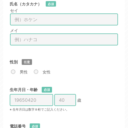
氏名（カタカナ）
必須
セイ
メイ
性別
任意
男性
女性
生年月日・年齢
必須
歳
※ 生年月日は数字８桁でご記入ください。
電話番号
必須