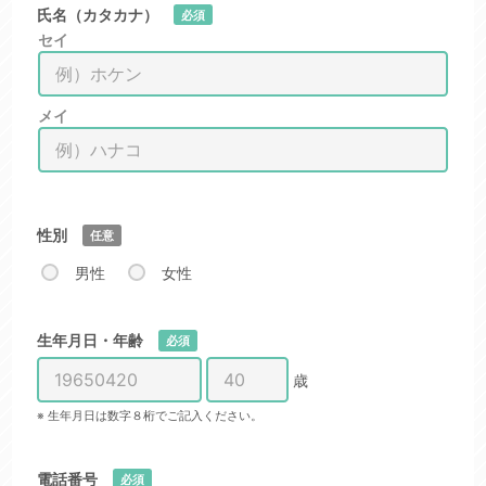
氏名（カタカナ）
必須
セイ
メイ
性別
任意
男性
女性
生年月日・年齢
必須
歳
※ 生年月日は数字８桁でご記入ください。
電話番号
必須